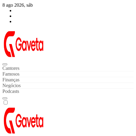
Skip
8 ago 2026, sáb
to
content
Gaveta de Notícias
Notícias de Celebridades & Famosos
Cantores
Famosos
Finanças
Negócios
Podcasts