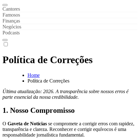
Gaveta de Notícias
Notícias de Celebridades & Famosos
Cantores
Famosos
Finanças
Negócios
Podcasts
Política de Correções
Home
Política de Correções
Última atualização: 2026. A transparência sobre nossos erros é
parte essencial da nossa credibilidade.
1. Nosso Compromisso
O
Gaveta de Notícias
se compromete a corrigir erros com rapidez,
transparência e clareza. Reconhecer e corrigir equívocos é uma
responsabilidade jornalística fundamental.