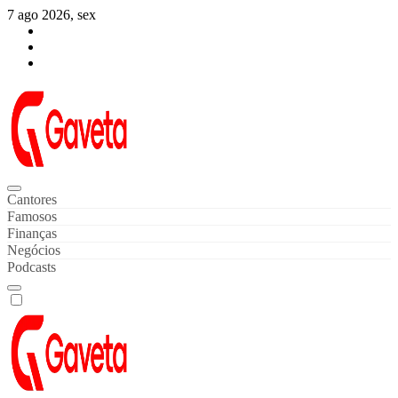
Skip
7 ago 2026, sex
to
content
Gaveta de Notícias
Notícias de Celebridades & Famosos
Cantores
Famosos
Finanças
Negócios
Podcasts