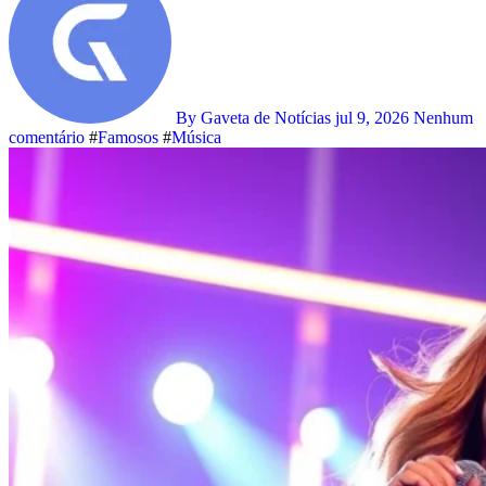
By Gaveta de Notícias
jul 9, 2026
Nenhum
comentário
#
Famosos
#
Música