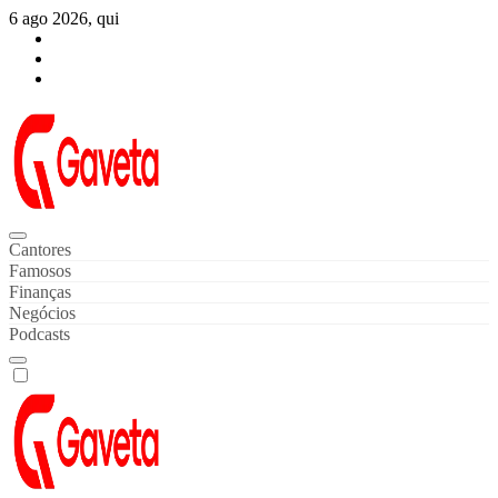
Skip
6 ago 2026, qui
to
content
Gaveta de Notícias
Notícias de Celebridades & Famosos
Cantores
Famosos
Finanças
Negócios
Podcasts