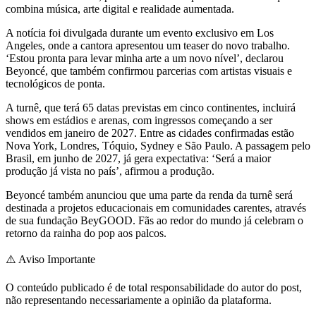
combina música, arte digital e realidade aumentada.
A notícia foi divulgada durante um evento exclusivo em Los
Angeles, onde a cantora apresentou um teaser do novo trabalho.
‘Estou pronta para levar minha arte a um novo nível’, declarou
Beyoncé, que também confirmou parcerias com artistas visuais e
tecnológicos de ponta.
A turnê, que terá 65 datas previstas em cinco continentes, incluirá
shows em estádios e arenas, com ingressos começando a ser
vendidos em janeiro de 2027. Entre as cidades confirmadas estão
Nova York, Londres, Tóquio, Sydney e São Paulo. A passagem pelo
Brasil, em junho de 2027, já gera expectativa: ‘Será a maior
produção já vista no país’, afirmou a produção.
Beyoncé também anunciou que uma parte da renda da turnê será
destinada a projetos educacionais em comunidades carentes, através
de sua fundação BeyGOOD. Fãs ao redor do mundo já celebram o
retorno da rainha do pop aos palcos.
⚠️
Aviso Importante
O conteúdo publicado é de total responsabilidade do autor do post,
não representando necessariamente a opinião da plataforma.