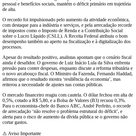
pessoal e benefícios sociais, mantém o déficit primário em trajetória
de alta.
O recordo foi impulsionado pelo aumento da atividade econômica,
com destaque para a indústria e serviços, e pela arrecadação recorde
de impostos como o Imposto de Renda e a Contribuição Social
sobre o Lucro Líquido (CSLL). A Receita Federal atribuiu o bom
desempenho também ao aperto na fiscalização e à digitalização dos
processos.
Apesar do resultado positivo, analistas apontam que o cenário fiscal
ainda é desafidor. O governo de Luiz Inácio Lula da Silva enfrenta
pressão para conter despesas, enquanto discute a reforma tributária e
o novo arcabouço fiscal. O Ministro da Fazenda, Fernando Haddad,
afirmou que o resultado mostra ‘resiliência da economia’, mas
reiterou a necessidade de ajustes nas contas públicas.
O mercado financeiro reagiu com cautela. O dólar fechou em alta de
0,5%, cotado a R$ 5,80, e a Bolsa de Valores (B3) recuou 0,3%.
Para o economista-chefe do Banco ABC, André Perfeito, o recorde
de arrecadação ‘não resolve o problema estrutural do déficit’, e
alerta para o risco de aumento da dívida pública se o governo não
cortar gastos.
⚠️
Aviso Importante