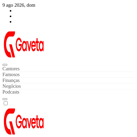
Skip
9 ago 2026, dom
to
content
Gaveta de Notícias
Notícias de Celebridades & Famosos
Cantores
Famosos
Finanças
Negócios
Podcasts