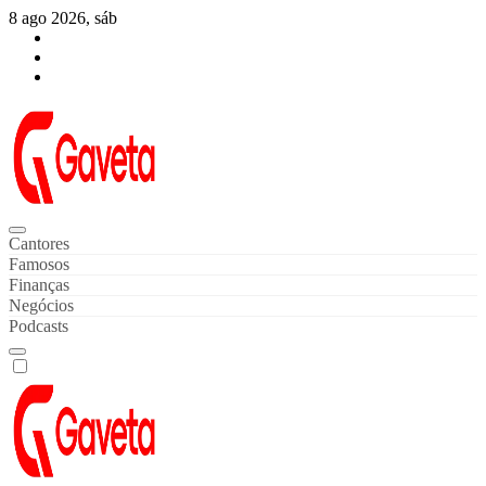
Skip
8 ago 2026, sáb
to
content
Gaveta de Notícias
Notícias de Celebridades & Famosos
Cantores
Famosos
Finanças
Negócios
Podcasts