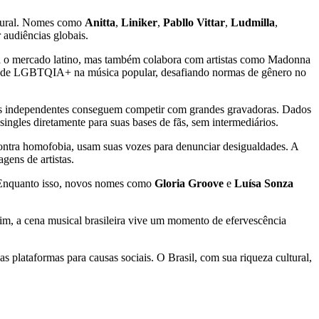
ultural. Nomes como
Anitta
,
Liniker
,
Pabllo Vittar
,
Ludmilla
,
r audiências globais.
na o mercado latino, mas também colabora com artistas como Madonna
ilidade LGBTQIA+ na música popular, desafiando normas de gênero no
istas independentes conseguem competir com grandes gravadoras. Dados
ingles diretamente para suas bases de fãs, sem intermediários.
ontra homofobia, usam suas vozes para denunciar desigualdades. A
ens de artistas.
. Enquanto isso, novos nomes como
Gloria Groove
e
Luísa Sonza
ssim, a cena musical brasileira vive um momento de efervescência
uas plataformas para causas sociais. O Brasil, com sua riqueza cultural,