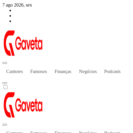
Skip
7 ago 2026, sex
to
content
Gaveta de Notícias
Notícias de Celebridades & Famosos
Cantores
Famosos
Finanças
Negócios
Podcasts
Gaveta de Notícias
Notícias de Celebridades & Famosos