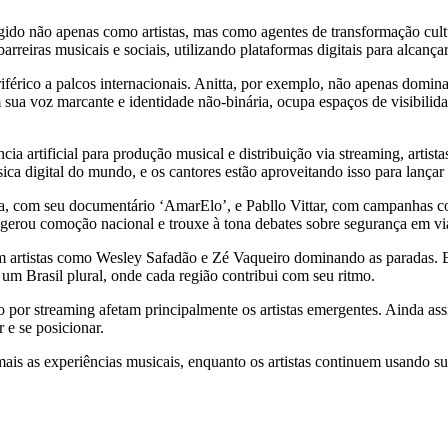
ergido não apenas como artistas, mas como agentes de transformação c
rreiras musicais e sociais, utilizando plataformas digitais para alcança
férico a palcos internacionais. Anitta, por exemplo, não apenas domi
om sua voz marcante e identidade não-binária, ocupa espaços de visib
cia artificial para produção musical e distribuição via streaming, art
 digital do mundo, e os cantores estão aproveitando isso para lançar s
ida, com seu documentário ‘AmarElo’, e Pabllo Vittar, com campanhas c
erou comoção nacional e trouxe à tona debates sobre segurança em viag
om artistas como Wesley Safadão e Zé Vaqueiro dominando as paradas
 um Brasil plural, onde cada região contribui com seu ritmo.
ação por streaming afetam principalmente os artistas emergentes. Ainda a
 e se posicionar.
a mais as experiências musicais, enquanto os artistas continuem usando s