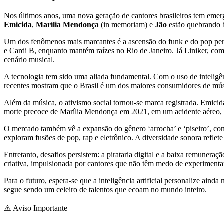
Nos últimos anos, uma nova geração de cantores brasileiros tem em
Emicida
,
Marília Mendonça
(in memoriam) e
Jão
estão quebrando ba
Um dos fenômenos mais marcantes é a ascensão do funk e do pop peri
e Cardi B, enquanto mantém raízes no Rio de Janeiro. Já Liniker, c
cenário musical.
A tecnologia tem sido uma aliada fundamental. Com o uso de inteligên
recentes mostram que o Brasil é um dos maiores consumidores de música
Além da música, o ativismo social tornou-se marca registrada. Emic
morte precoce de Marília Mendonça em 2021, em um acidente aéreo, g
O mercado também vê a expansão do gênero ‘arrocha’ e ‘piseiro’, c
exploram fusões de pop, rap e eletrônico. A diversidade sonora reflete
Entretanto, desafios persistem: a pirataria digital e a baixa remuner
criativa, impulsionada por cantores que não têm medo de experimentar
Para o futuro, espera-se que a inteligência artificial personalize aind
segue sendo um celeiro de talentos que ecoam no mundo inteiro.
⚠️
Aviso Importante